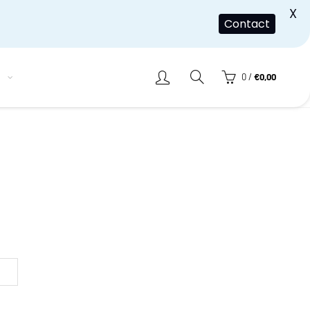
X
Contact
h
0
/
€
0,00