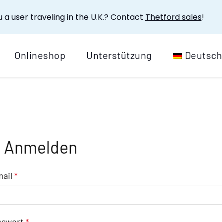
 a user traveling in the U.K.? Contact
Thetford sales
!
Onlineshop
Unterstützung
Deutsc
Anmelden
Erforderlich
mail
*
Erforderlich
sswort
*