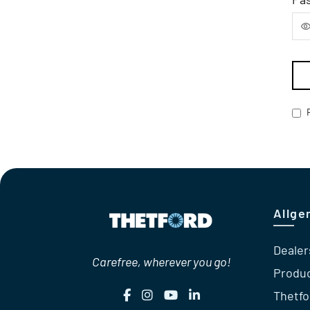
Allge
Dealer
Carefree, wherever you go!
Produ
Thetfo