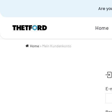
Are you
Home
Home
>
Mein Kundenkonto
E-
Pa