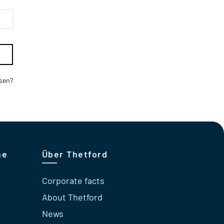
ssen?
he
Über Thetford
Corporate facts
About Thetford
News