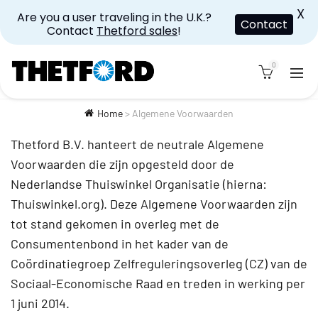
X
Are you a user traveling in the U.K.?
Contact
Contact
Thetford sales
!
0
Home
>
Algemene Voorwaarden
Thetford B.V. hanteert de neutrale Algemene
Voorwaarden die zijn opgesteld door de
Nederlandse Thuiswinkel Organisatie (hierna:
Thuiswinkel.org). Deze Algemene Voorwaarden zijn
tot stand gekomen in overleg met de
Consumentenbond in het kader van de
Coördinatiegroep Zelfreguleringsoverleg (CZ) van de
Sociaal-Economische Raad en treden in werking per
1 juni 2014.