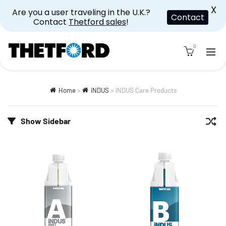
X
Are you a user traveling in the U.K.?
Contact
Contact
Thetford sales
!
0
Home
>
iNDUS
>
iNDUS Care Products
Show Sidebar