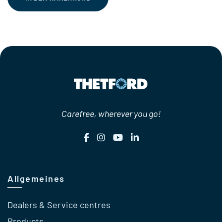
€56,85
€47,95.
Carefree, wherever you go!
Allgemeines
Dealers & Service centres
Products