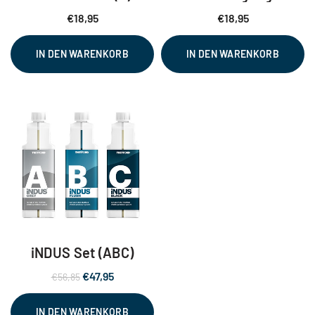
Einlagerung
€
18,95
€
18,95
IN DEN WARENKORB
IN DEN WARENKORB
iNDUS Set (ABC)
Ursprünglicher
Aktueller
€
47,95
€
56,85
Preis
Preis
war:
ist:
IN DEN WARENKORB