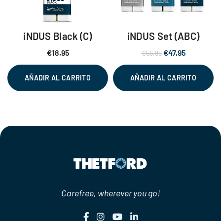
iNDUS Black (C)
iNDUS Set (ABC)
El
El
€
18,95
€
47,95
€
56,85
precio
precio
original
actual
AÑADIR AL CARRITO
AÑADIR AL CARRITO
era:
es:
€56,85.
€47,95.
Carefree, wherever you go!