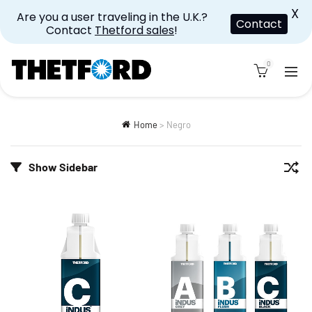
X
Are you a user traveling in the U.K.?
Contact
Contact
Thetford sales
!
0
Home
>
Negro
Show Sidebar