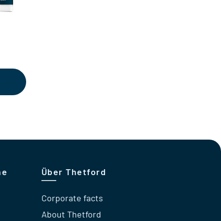
cher
eller
s
95.
he
Über Thetford
Corporate facts
About Thetford