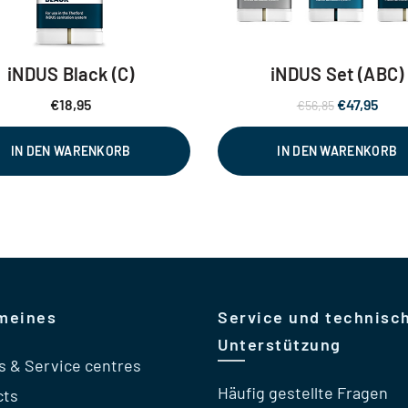
iNDUS Black (C)
iNDUS Set (ABC)
Ursprüngli
Aktu
€
18,95
€
47,95
€
56,85
Preis
Prei
war:
ist:
IN DEN WARENKORB
IN DEN WARENKORB
€56,85
€47,
meines
Service und technisc
Unterstützung
s & Service centres
Häufig gestellte Fragen
cts