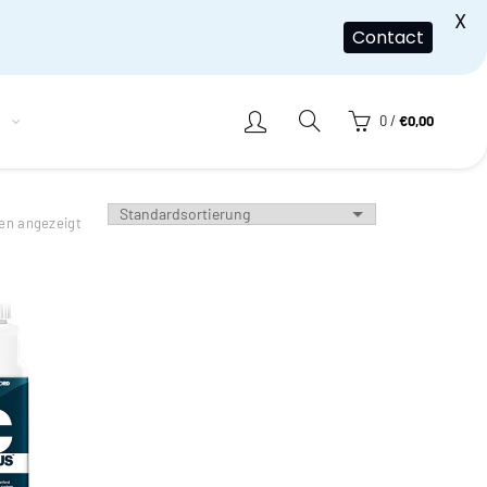
X
Contact
h
0
/
€
0,00
den angezeigt