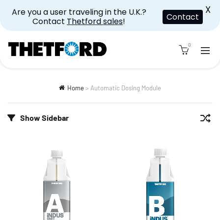
X
Are you a user traveling in the U.K.?
Contact
Contact
Thetford sales
!
0
Home
>
Automatic Dosing Module
Show Sidebar