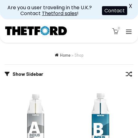
X
Are you a user traveling in the U.K.?
Contact
Contact
Thetford sales
!
0
Home
>
Shop
Show Sidebar