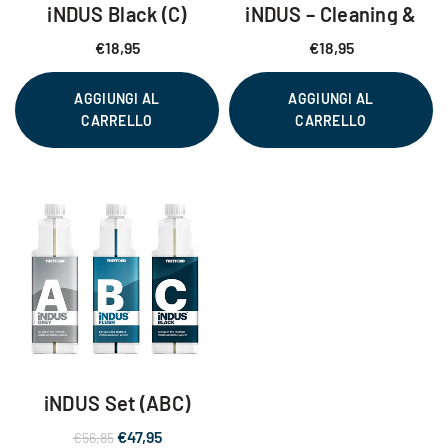
iNDUS Black (C)
iNDUS – Cleaning &
Storage
€
18,95
€
18,95
AGGIUNGI AL
AGGIUNGI AL
CARRELLO
CARRELLO
iNDUS Set (ABC)
Il
Il
€
47,95
€
56,85