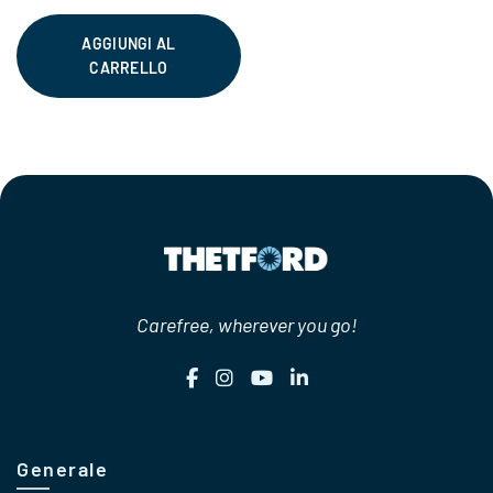
prezzo
prezzo
originale
attuale
AGGIUNGI AL
CARRELLO
era:
è:
€56,85.
€47,95.
Carefree, wherever you go!
Generale