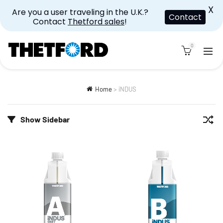
X
Are you a user traveling in the U.K.?
Contact
Contact
Thetford sales
!
0
Home
>
iNDUS
Show Sidebar